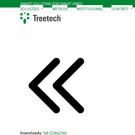
Skip
SMART SOLUTIONS FOR SMART GRIDS
to
SOLUÇÕES
ARTIGOS
INSTITUCIONAL
CONTATO
content
Downloads
:
full (256x256)