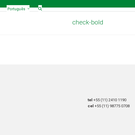
Português
check-bold
tel
+55 (11) 2410 1190
cel
+55 (11) 98775 0708