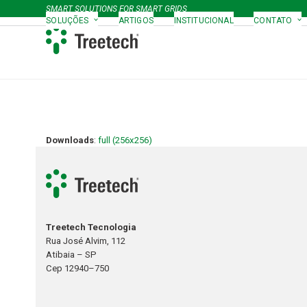
Skip
SMART SOLUTIONS FOR SMART GRIDS
to
SOLUÇÕES
ARTIGOS
INSTITUCIONAL
CONTATO
content
Downloads
:
full (256x256)
Treetech Tecnologia
Rua José Alvim, 112
Atibaia – SP
Cep 12940–750