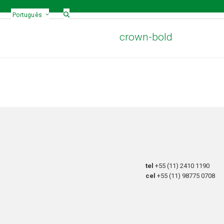
Português
crown-bold
tel
+55 (11) 2410 1190
cel
+55 (11) 98775 0708