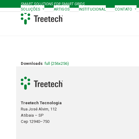
Skip
SMART SOLUTIONS FOR SMART GRIDS
to
SOLUÇÕES
ARTIGOS
INSTITUCIONAL
CONTATO
content
Downloads
:
full (256x256)
Treetech Tecnologia
Rua José Alvim, 112
Atibaia – SP
Cep 12940–750