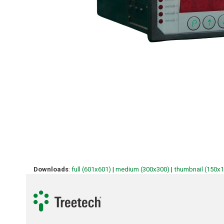
Downloads
:
full (601x601)
|
medium (300x300)
|
thumbnail (150x