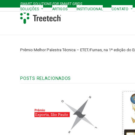
Skip
SMART SOLUTIONS FOR SMART GRIDS
to
SOLUÇÕES
ARTIGOS
INSTITUCIONAL
CONTATO
content
Prêmio Melhor Palestra Técnica – ETET/Furnas, na 1ª edição do E
POSTS RELACIONADOS