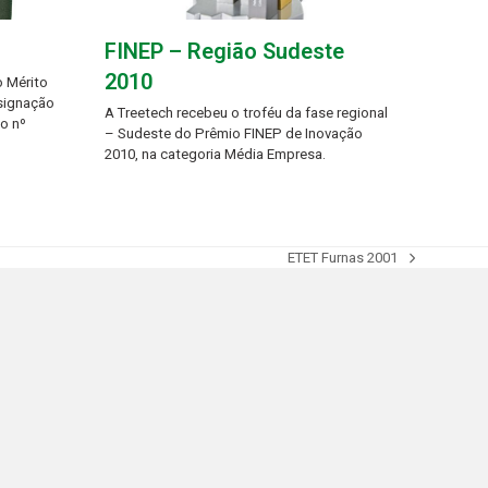
FINEP – Região Sudeste
2010
 Mérito
esignação
A Treetech recebeu o troféu da fase regional
to nº
– Sudeste do Prêmio FINEP de Inovação
2010, na categoria Média Empresa.
ETET Furnas 2001
next
post: