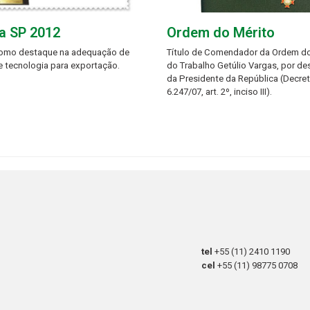
a SP 2012
Ordem do Mérito
como destaque na adequação de
Título de Comendador da Ordem do
e tecnologia para exportação.
do Trabalho Getúlio Vargas, por d
da Presidente da República (Decre
6.247/07, art. 2º, inciso III).
tel
+55 (11) 2410 1190
cel
+55 (11) 98775 0708