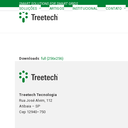
Skip
SMART SOLUTIONS FOR SMART GRIDS
to
SOLUÇÕES
ARTIGOS
INSTITUCIONAL
CONTATO
content
Downloads
:
full (256x256)
Treetech Tecnologia
Rua José Alvim, 112
Atibaia – SP
Cep 12940–750