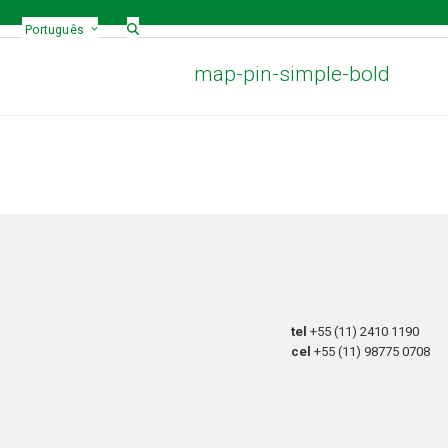
Português
map-pin-simple-bold
tel
+55 (11) 2410 1190
cel
+55 (11) 98775 0708