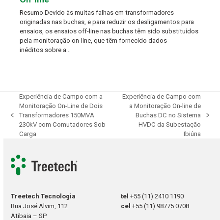
Resumo Devido às muitas falhas em transformadores
originadas nas buchas, e para reduzir os desligamentos para
ensaios, os ensaios off-line nas buchas têm sido substituídos
pela monitoração on-line, que têm fornecido dados
inéditos sobre a…
Experiência de Campo com a
Experiência de Campo com
Monitoração On-Line de Dois
a Monitoração On-line de
Transformadores 150MVA
Buchas DC no Sistema
previous
next
230kV com Comutadores Sob
HVDC da Subestação
post:
post:
Carga
Ibiúna
Treetech Tecnologia
tel
+55 (11) 2410 1190
Rua José Alvim, 112
cel
+55 (11) 98775 0708
Atibaia – SP