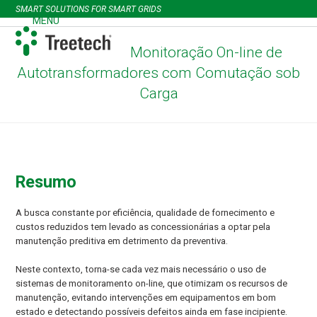
Skip
SMART SOLUTIONS FOR SMART GRIDS
to
MENU
Open
Close
content
mobile
mobile
Monitoração On-line de
menu
menu
Autotransformadores com Comutação sob
Carga
Resumo
A busca constante por eficiência, qualidade de fornecimento e
custos reduzidos tem levado as concessionárias a optar pela
manutenção preditiva em detrimento da preventiva.
Neste contexto, torna-se cada vez mais necessário o uso de
sistemas de monitoramento on-line, que otimizam os recursos de
manutenção, evitando intervenções em equipamentos em bom
estado e detectando possíveis defeitos ainda em fase incipiente.