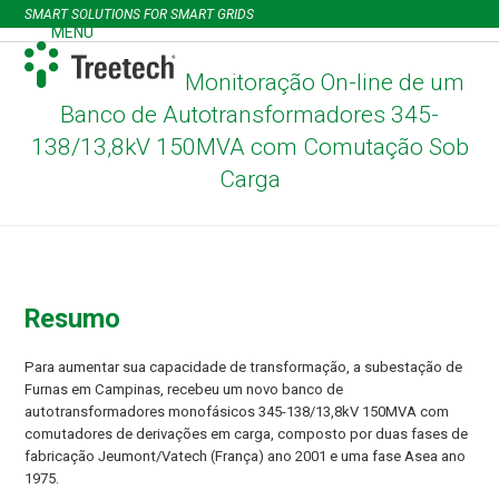
Skip
SMART SOLUTIONS FOR SMART GRIDS
to
MENU
Open
Close
content
mobile
mobile
Monitoração On-line de um
menu
menu
Banco de Autotransformadores 345-
138/13,8kV 150MVA com Comutação Sob
Carga
Resumo
Para aumentar sua capacidade de transformação, a subestação de
Furnas em Campinas, recebeu um novo banco de
autotransformadores monofásicos 345-138/13,8kV 150MVA com
comutadores de derivações em carga, composto por duas fases de
fabricação Jeumont/Vatech (França) ano 2001 e uma fase Asea ano
1975.