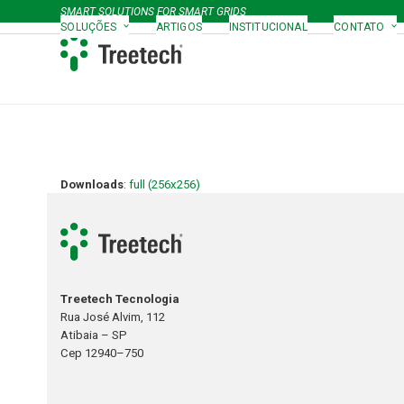
Skip
SMART SOLUTIONS FOR SMART GRIDS
to
SOLUÇÕES
ARTIGOS
INSTITUCIONAL
CONTATO
content
Downloads
:
full (256x256)
Treetech Tecnologia
Rua José Alvim, 112
Atibaia – SP
Cep 12940–750