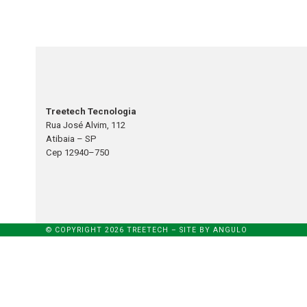
Treetech Tecnologia
Rua José Alvim, 112
Atibaia – SP
Cep 12940–750
© COPYRIGHT 2026 TREETECH – SITE BY
ANGULO