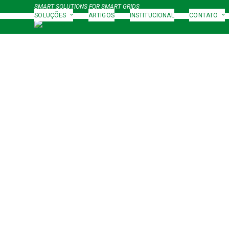
Skip
SMART SOLUTIONS FOR SMART GRIDS
to
SOLUÇÕES
ARTIGOS
INSTITUCIONAL
CONTATO
content