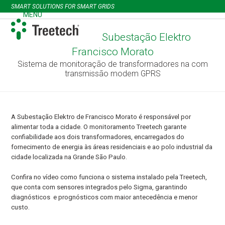
Skip
SMART SOLUTIONS FOR SMART GRIDS
to
MENU
Open
Close
content
mobile
mobile
Subestação Elektro
menu
menu
Francisco Morato
Sistema de monitoração de transformadores na com
transmissão modem GPRS
A Subestação Elektro de Francisco Morato é responsável por
alimentar toda a cidade. O monitoramento Treetech garante
confiabilidade aos dois transformadores, encarregados do
fornecimento de energia às áreas residenciais e ao polo industrial da
cidade localizada na Grande São Paulo.
Confira no vídeo como funciona o sistema instalado pela Treetech,
que conta com sensores integrados pelo Sigma, garantindo
diagnósticos e prognósticos com maior antecedência e menor
custo.