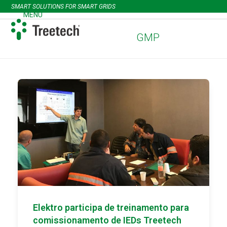
Skip
SMART SOLUTIONS FOR SMART GRIDS
to
MENU
Open
Close
content
mobile
mobile
GMP
menu
menu
Elektro participa de treinamento para
comissionamento de IEDs Treetech