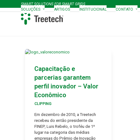
Skip
SMART SOLUTIONS FOR SMART GRIDS
to
SOLUÇÕES
ARTIGOS
INSTITUCIONAL
CONTATO
content
Capacitação e
parcerias garantem
perfil inovador – Valor
Econômico
CLIPPING
Em dezembro de 2010, a Treetech
recebeu do então presidente da
FINEP, Luis Rebelo, o troféu de 1º
lugar na categoria das médias
empresas do Prêmio de Inovação