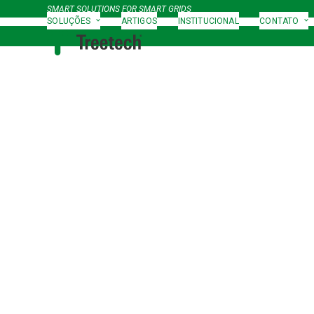
Skip
SMART SOLUTIONS FOR SMART GRIDS
to
SOLUÇÕES
ARTIGOS
INSTITUCIONAL
CONTATO
content