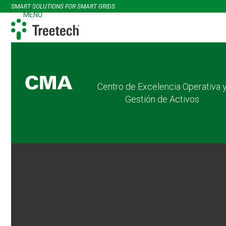
Skip
SMART SOLUTIONS FOR SMART GRIDS
to
MENU
Open
Close
content
mobile
mobile
menu
menu
Centro de Excelencia Operativa 
Gestión de Activos