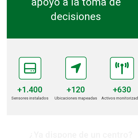
apoyo a la toma de
decisiones
1400
6
120
+
1.400
+
630
+
120
Sensores instalados
Activos monitoriza
Ubicaciones mapeadas
¿Ya dispone de un centro?