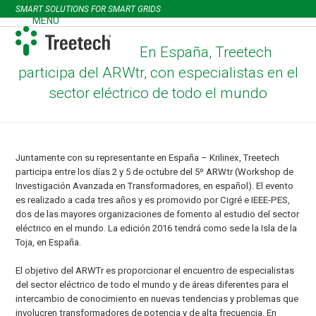
Skip
SMART SOLUTIONS FOR SMART GRIDS
to
MENU
Open
Close
content
mobile
mobile
En España, Treetech
menu
menu
participa del ARWtr, con especialistas en el
sector eléctrico de todo el mundo
Juntamente con su representante en España – Krilinex, Treetech
participa entre los días 2 y 5 de octubre del 5º ARWtr (Workshop de
Investigación Avanzada en Transformadores, en español). El evento
es realizado a cada tres años y es promovido por Cigré e IEEE-PES,
dos de las mayores organizaciones de fomento al estudio del sector
eléctrico en el mundo. La edición 2016 tendrá como sede la Isla de la
Toja, en España.
El objetivo del ARWTr es proporcionar el encuentro de especialistas
del sector eléctrico de todo el mundo y de áreas diferentes para el
intercambio de conocimiento en nuevas tendencias y problemas que
involucren transformadores de potencia y de alta frecuencia. En