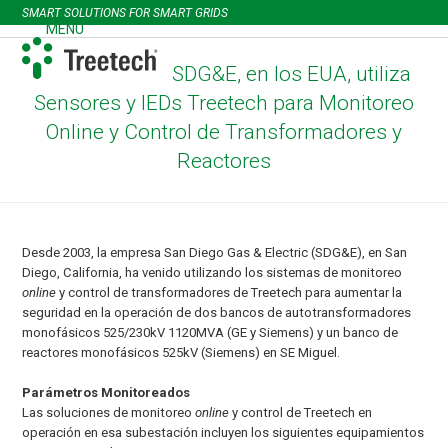
Skip
SMART SOLUTIONS FOR SMART GRIDS
to
MENU
Open
Close
content
mobile
mobile
SDG&E, en los EUA, utiliza
menu
menu
Sensores y IEDs Treetech para Monitoreo
Online y Control de Transformadores y
Reactores
Desde 2003, la empresa San Diego Gas & Electric (SDG&E), en San
Diego, California, ha venido utilizando los sistemas de monitoreo
online
y control de transformadores de Treetech para aumentar la
seguridad en la operación de dos bancos de autotransformadores
monofásicos 525/230kV 1120MVA (GE y Siemens) y un banco de
reactores monofásicos 525kV (Siemens) en SE Miguel.
Parámetros Monitoreados
Las soluciones de monitoreo
online
y control de Treetech en
operación en esa subestación incluyen los siguientes equipamientos