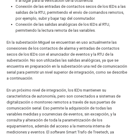
ir al lugar para la verificación de la ocurrencia.
Conexión de las entradas de contactos secos de los IEDs a las
salidas de la RTU, permitiendo el envío de comandos remotos,
por ejemplo, subir y bajar tap del conmutador.
Conexión de las salidas analógicas de los IEDs al RTU,
permitiendo la lectura remota de las variables.
En la subestación Miguel se encuentran en uso actualmente las
conexiones de los contactos de alarma y entradas de contactos
secos de los IEDs con el anunciador de eventos y la RTU de la
subestación. No son utilizadas las salidas analógicas, ya que se
encuentra en preparación en la subestación una red de comunicación
serial para permitir un nivel superior de integración, como se describe
a continuación.
En un próximo nivel de integración, los IEDs mantienen su
característica de autonomía, pero son conectados a sistemas de
digitalización o monitoreo remotos a través de sus puertas de
comunicación serial. Eso permite la adquisición de todas las
variables medidas y ocurrencias de eventos, sin excepción, y la
consulta y alteración de toda la parametrización de los
equipamientos, además del acceso a la memoria interna de
mediciones y eventos. El
software
Smart Trafo de Treetech, ya