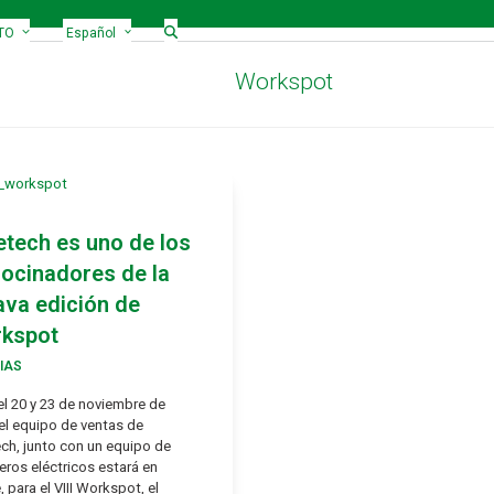
TO
Español
Workspot
etech es uno de los
rocinadores de la
ava edición de
kspot
IAS
el 20 y 23 de noviembre de
el equipo de ventas de
ch, junto con un equipo de
eros eléctricos estará en
, para el VIII Workspot, el