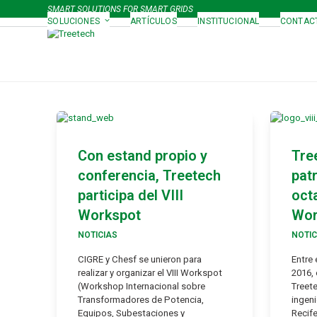
Skip
SMART SOLUTIONS FOR SMART GRIDS
to
SOLUCIONES
ARTÍCULOS
INSTITUCIONAL
CONTAC
content
Con estand propio y
Tre
conferencia, Treetech
pat
participa del VIII
oct
Workspot
Wor
NOTICIAS
NOTIC
CIGRE y Chesf se unieron para
Entre 
realizar y organizar el VIII Workspot
2016, 
(Workshop Internacional sobre
Treete
Transformadores de Potencia,
ingeni
Equipos, Subestaciones y
Recife