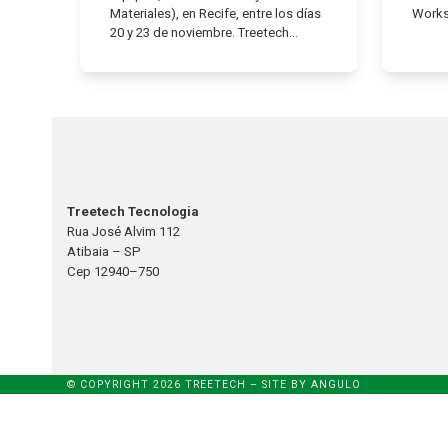
Materiales), en Recife, entre los días
Works
20 y 23 de noviembre. Treetech…
Treetech Tecnologia
Rua José Alvim 112
Atibaia – SP
Cep 12940–750
© COPYRIGHT 2026 TREETECH – SITE BY
ANGULO