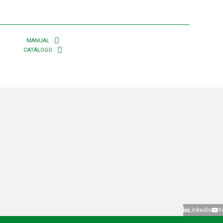
MANUAL
CATÁLOGO
LinkedIn
Y