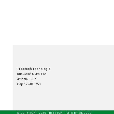
Treetech Tecnologia
Rua José Alvim 112
Atibaia – SP
Cep 12940–750
© COPYRIGHT 2026 TREETECH – SITE BY
ANGULO