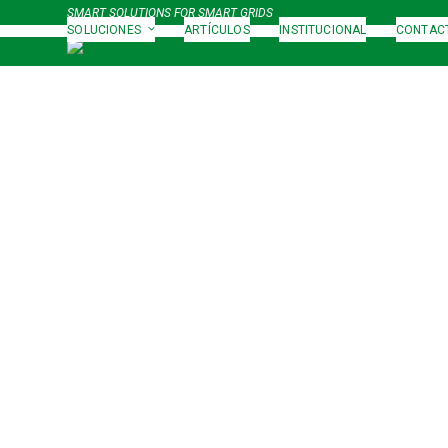
Skip
SMART SOLUTIONS FOR SMART GRIDS
to
SOLUCIONES
ARTÍCULOS
INSTITUCIONAL
CONTAC
content